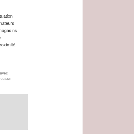
tuation
mmateurs
 magasins
e
roximité.
 avec
avec son