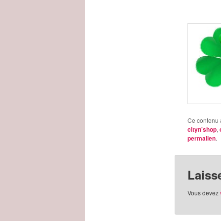
Ce contenu 
cityn'shop
,
permalien
.
Laiss
Vous devez