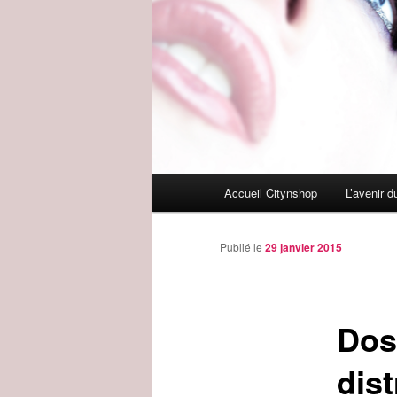
Menu
Accueil Citynshop
L’avenir 
principal
Publié le
29 janvier 2015
Doss
dist