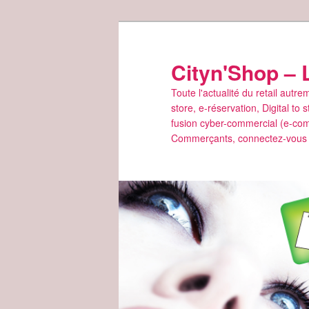
Aller
au
contenu
Cityn'Shop – 
principal
Toute l'actualité du retail aut
store, e-réservation, Digital t
fusion cyber-commercial (e-co
Commerçants, connectez-vous p