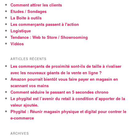
r
Comment attirer les clients
c
Etudes / Sondages
h
La Boite à outils
e
Les commerçants passent à l'action
Logistique
Tendance : Web to Store / Showrooming
Vidéos
ARTICLES RÉCENTS
Les commerçants de proximité sont-ils de taille à rivaliser
avec les nouveaux géants de la vente en ligne ?
Amazon pourrait bientôt vous faire payer en magasin en
scannant vos mains
Comment séduire le passant en 5 secondes chrono
Le phygital est l’avenir du retail à condition d’apporter de la
valeur ajoutée.
Phygital : Réunir magasin physique et digital pour contrer le
e-commerce
ARCHIVES