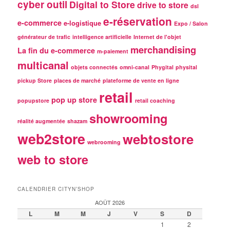
cyber outil
Digital to Store
drive to store
dsl
e-réservation
e-commerce
e-logistique
Expo / Salon
générateur de trafic
intelligence artificielle
Internet de l'objet
merchandising
La fin du e-commerce
m-paiement
multicanal
objets connectés
omni-canal
Phygital
physital
pickup Store
places de marché
plateforme de vente en ligne
retail
pop up store
popupstore
retail coaching
showrooming
réalité augmentée
shazam
web2store
webtostore
webrooming
web to store
CALENDRIER CITYN’SHOP
AOÛT 2026
L
M
M
J
V
S
D
1
2