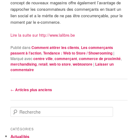
concept de nouveaux magasins offre également l’avantage de
rapprocher les consommateurs des commerçants en tisant un
lien social et a le mérite de ne pas être concurrençable, pour le
moment par le e-commerce.
Lire la suite sur http://www.lalibre.be
Publié dans
Comment attirer les clients
,
Les commerçants
passent à l'action
,
Tendance : Web to Store / Showrooming
|
Marqué avec
centre ville
,
commerçant
,
commerce de proximité
,
merchandising
,
retail
,
web to store
,
webtostore
|
Laisser un
commentaire
Navigation
←
Articles plus anciens
des
articles
R
e
c
h
CATÉGORIES
e
Actualités