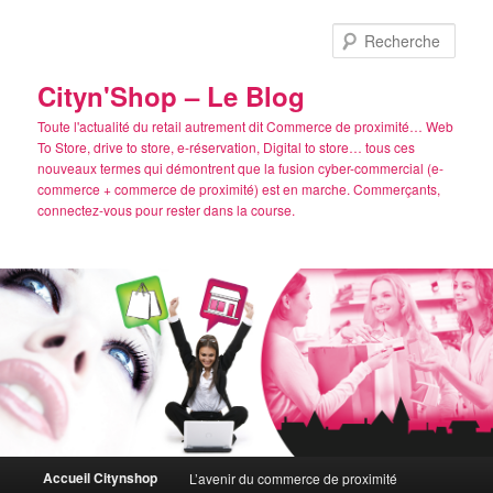
Aller
Aller
au
au
Rech
contenu
contenu
principal
secondaire
Cityn'Shop – Le Blog
Toute l'actualité du retail autrement dit Commerce de proximité… Web
To Store, drive to store, e-réservation, Digital to store… tous ces
nouveaux termes qui démontrent que la fusion cyber-commercial (e-
commerce + commerce de proximité) est en marche. Commerçants,
connectez-vous pour rester dans la course.
Menu
Accueil Citynshop
L’avenir du commerce de proximité
principal