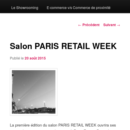
Le Showrooming
E-commerce v/s Commerce de proximité
Navigation
←
Précédent
Suivant
→
des
articles
Salon PARIS RETAIL WEEK
Publié le
20 août 2015
La première édition du salon PARIS RETAIL WEEK ouvrira ses