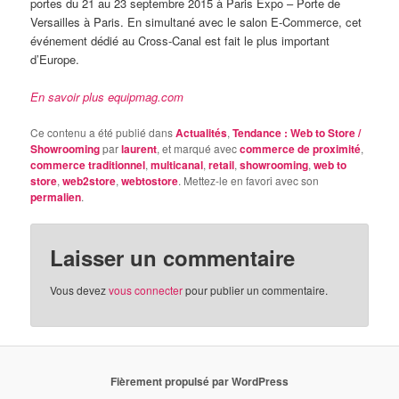
portes du 21 au 23 septembre 2015 à Paris Expo – Porte de
Versailles à Paris. En simultané avec le salon E-Commerce, cet
événement dédié au Cross-Canal est fait le plus important
d’Europe.
En savoir plus equipmag.com
Ce contenu a été publié dans
Actualités
,
Tendance : Web to Store /
Showrooming
par
laurent
, et marqué avec
commerce de proximité
,
commerce traditionnel
,
multicanal
,
retail
,
showrooming
,
web to
store
,
web2store
,
webtostore
. Mettez-le en favori avec son
permalien
.
Laisser un commentaire
Vous devez
vous connecter
pour publier un commentaire.
Fièrement propulsé par WordPress