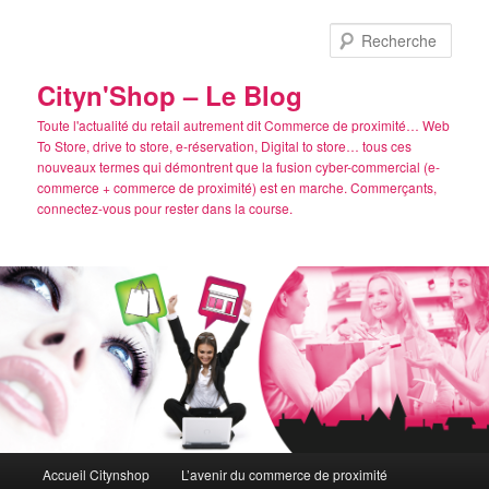
Aller
au
Rech
contenu
principal
Cityn'Shop – Le Blog
Toute l'actualité du retail autrement dit Commerce de proximité… Web
To Store, drive to store, e-réservation, Digital to store… tous ces
nouveaux termes qui démontrent que la fusion cyber-commercial (e-
commerce + commerce de proximité) est en marche. Commerçants,
connectez-vous pour rester dans la course.
Menu
Accueil Citynshop
L’avenir du commerce de proximité
principal