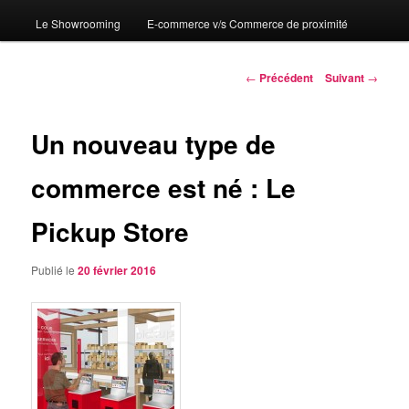
Le Showrooming
E-commerce v/s Commerce de proximité
Navigation
←
Précédent
Suivant
→
des
articles
Un nouveau type de
commerce est né : Le
Pickup Store
Publié le
20 février 2016