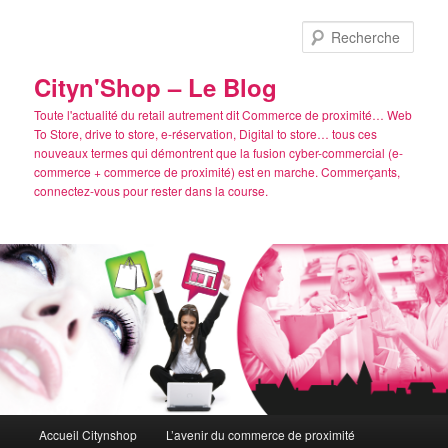
Aller
au
Rech
contenu
principal
Cityn'Shop – Le Blog
Toute l'actualité du retail autrement dit Commerce de proximité… Web
To Store, drive to store, e-réservation, Digital to store… tous ces
nouveaux termes qui démontrent que la fusion cyber-commercial (e-
commerce + commerce de proximité) est en marche. Commerçants,
connectez-vous pour rester dans la course.
Menu
Accueil Citynshop
L’avenir du commerce de proximité
principal