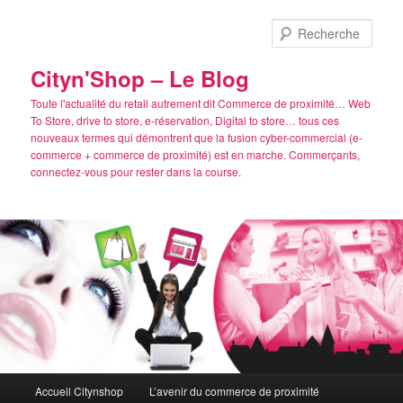
Aller
au
Rech
contenu
principal
Cityn'Shop – Le Blog
Toute l'actualité du retail autrement dit Commerce de proximité… Web
To Store, drive to store, e-réservation, Digital to store… tous ces
nouveaux termes qui démontrent que la fusion cyber-commercial (e-
commerce + commerce de proximité) est en marche. Commerçants,
connectez-vous pour rester dans la course.
Menu
Accueil Citynshop
L’avenir du commerce de proximité
principal