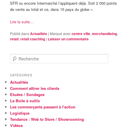
SFR ou encore Intermarché l’appliquent déjà. Soit 2 000 points
de vente au total et ce, dans 15 pays du globe ».
Lire la suite…
Publié dans
Actualités
|
Marqué avec
centre ville
,
merchandising
,
retail
,
retail coaching
|
Laisser un commentaire
R
e
c
h
CATÉGORIES
e
Actualités
r
Comment attirer les clients
c
Etudes / Sondages
h
La Boite à outils
e
Les commerçants passent à l'action
Logistique
Tendance : Web to Store / Showrooming
Vidéos