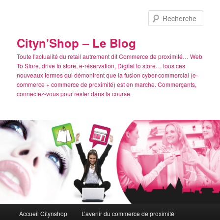
Aller
Aller
au
au
Rech
contenu
contenu
principal
secondaire
Cityn'Shop – Le Blog
Toute l'actualité du retail autrement dit Commerce de proximité… Web
To Store, drive to store, e-réservation, Digital to store… tous ces
nouveaux termes qui démontrent que la fusion cyber-commercial (e-
commerce + commerce de proximité) est en marche. Commerçants,
connectez-vous pour rester dans la course.
Menu
Accueil Citynshop
L’avenir du commerce de proximité
principal