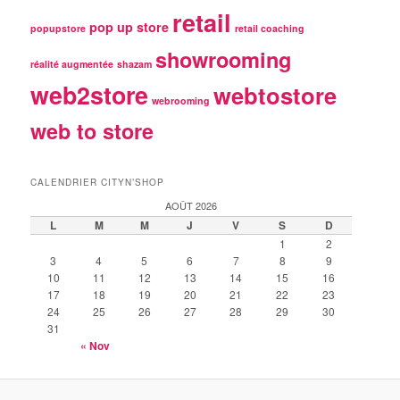
retail
pop up store
popupstore
retail coaching
showrooming
réalité augmentée
shazam
web2store
webtostore
webrooming
web to store
CALENDRIER CITYN’SHOP
AOÛT 2026
L
M
M
J
V
S
D
1
2
3
4
5
6
7
8
9
10
11
12
13
14
15
16
17
18
19
20
21
22
23
24
25
26
27
28
29
30
31
« Nov