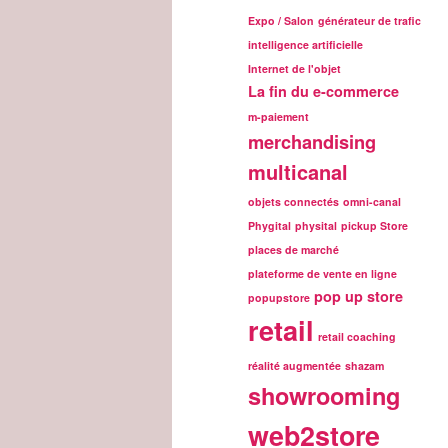
Expo / Salon
générateur de trafic
intelligence artificielle
Internet de l'objet
La fin du e-commerce
m-paiement
merchandising
multicanal
objets connectés
omni-canal
Phygital
physital
pickup Store
places de marché
plateforme de vente en ligne
pop up store
popupstore
retail
retail coaching
réalité augmentée
shazam
showrooming
web2store