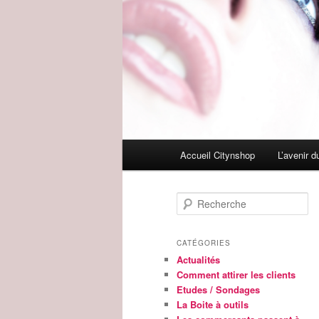
Menu
Accueil Citynshop
L’avenir 
principal
R
e
c
h
CATÉGORIES
e
Actualités
r
Comment attirer les clients
c
Etudes / Sondages
h
La Boite à outils
e