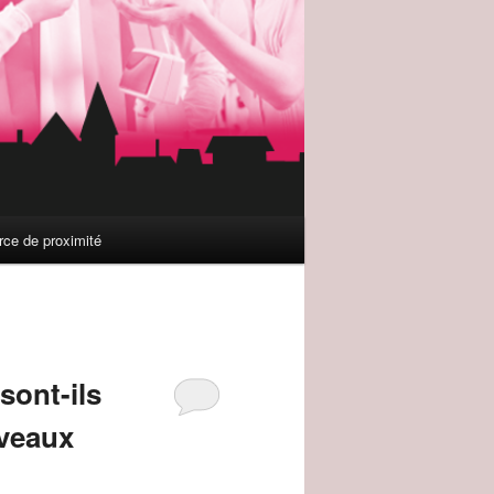
e de proximité
sont-ils
uveaux