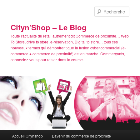
Aller
Aller
au
au
Rech
contenu
contenu
principal
secondaire
Cityn'Shop – Le Blog
Toute l'actualité du retail autrement dit Commerce de proximité… Web
To Store, drive to store, e-réservation, Digital to store… tous ces
nouveaux termes qui démontrent que la fusion cyber-commercial (e-
commerce + commerce de proximité) est en marche. Commerçants,
connectez-vous pour rester dans la course.
Menu
Accueil Citynshop
L’avenir du commerce de proximité
principal