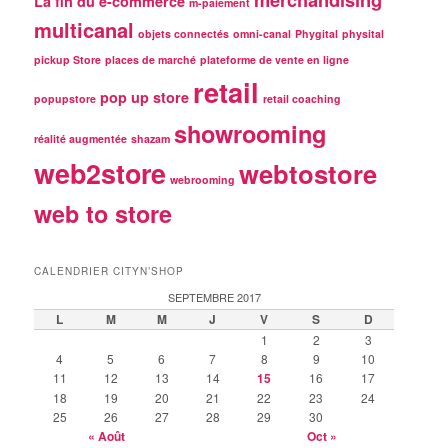
La fin du e-commerce
m-paiement
multicanal
objets connectés
omni-canal
Phygital
physital
pickup Store
places de marché
plateforme de vente en ligne
retail
pop up store
popupstore
retail coaching
showrooming
réalité augmentée
shazam
web2store
webtostore
webrooming
web to store
CALENDRIER CITYN’SHOP
SEPTEMBRE 2017
L
M
M
J
V
S
D
1
2
3
4
5
6
7
8
9
10
11
12
13
14
15
16
17
18
19
20
21
22
23
24
25
26
27
28
29
30
« Août
Oct »