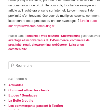
un commerçant de proximité pour voir, toucher ou essayer un
article qu’il achètera ensuite sur internet. Le commerçant de
proximité s’en trouvant lésé pour de multiples raisons, comment
lutter contre cette pratique ou en tirer avantages ?
Lire la suite
sur http://www.arca-computing.fr
Publié dans
Tendance : Web to Store / Showrooming
|
Marqué avec
avantage et inconvénients du E-Commerce
,
commerce de
proximité
,
retail
,
showrooming
,
web2store
|
Laisser un
commentaire
R
e
c
h
CATÉGORIES
e
Actualités
r
Comment attirer les clients
c
Etudes / Sondages
h
La Boite à outils
e
Les commerçants passent à l'action