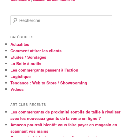
R
e
c
h
CATÉGORIES
e
Actualités
r
Comment attirer les clients
c
Etudes / Sondages
h
La Boite à outils
e
Les commerçants passent à l'action
Logistique
Tendance : Web to Store / Showrooming
Vidéos
ARTICLES RÉCENTS
Les commerçants de proximité sont-ils de taille à rivaliser
avec les nouveaux géants de la vente en ligne ?
Amazon pourrait bientôt vous faire payer en magasin en
scannant vos mains