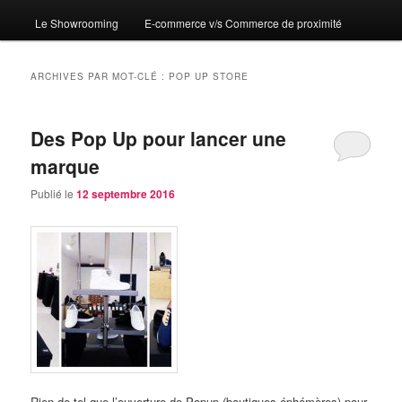
Le Showrooming
E-commerce v/s Commerce de proximité
ARCHIVES PAR MOT-CLÉ :
POP UP STORE
Des Pop Up pour lancer une
marque
Publié le
12 septembre 2016
Rien de tel que l’ouverture de Popup (boutiques éphémères) pour