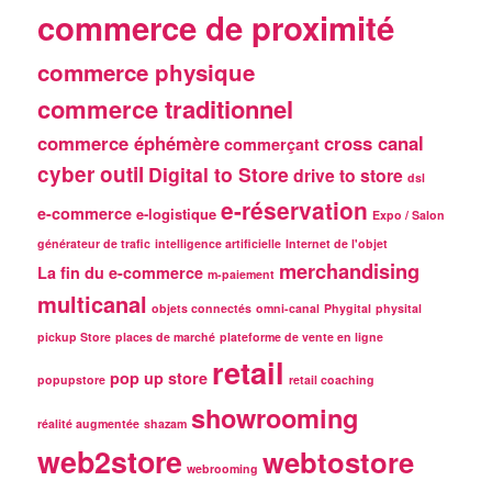
commerce de proximité
commerce physique
commerce traditionnel
commerce éphémère
cross canal
commerçant
cyber outil
Digital to Store
drive to store
dsl
e-réservation
e-commerce
e-logistique
Expo / Salon
générateur de trafic
intelligence artificielle
Internet de l'objet
merchandising
La fin du e-commerce
m-paiement
multicanal
objets connectés
omni-canal
Phygital
physital
pickup Store
places de marché
plateforme de vente en ligne
retail
pop up store
popupstore
retail coaching
showrooming
réalité augmentée
shazam
web2store
webtostore
webrooming