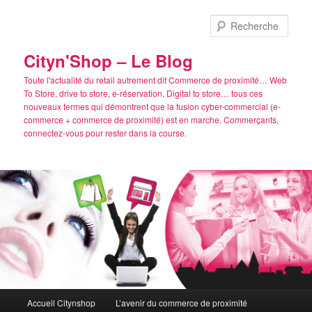
Aller
Aller
au
au
Rech
contenu
contenu
principal
secondaire
Cityn'Shop – Le Blog
Toute l'actualité du retail autrement dit Commerce de proximité… Web
To Store, drive to store, e-réservation, Digital to store… tous ces
nouveaux termes qui démontrent que la fusion cyber-commercial (e-
commerce + commerce de proximité) est en marche. Commerçants,
connectez-vous pour rester dans la course.
Menu
Accueil Citynshop
L’avenir du commerce de proximité
principal