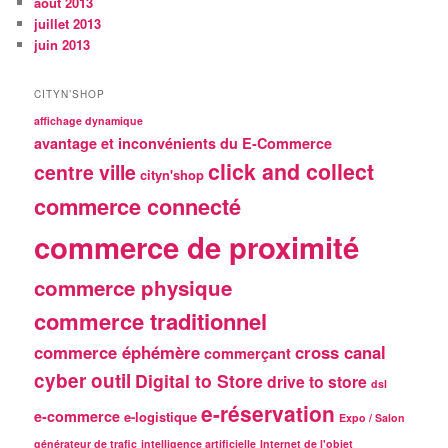
août 2013
juillet 2013
juin 2013
CITYN’SHOP
affichage dynamique
avantage et inconvénients du E-Commerce
click and collect
centre ville
cityn'shop
commerce connecté
commerce de proximité
commerce physique
commerce traditionnel
commerce éphémère
cross canal
commerçant
cyber outil
Digital to Store
drive to store
dsl
e-réservation
e-commerce
e-logistique
Expo / Salon
générateur de trafic
intelligence artificielle
Internet de l'objet