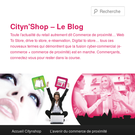
Aller
Aller
au
au
Rech
contenu
contenu
principal
secondaire
Cityn'Shop – Le Blog
Toute l'actualité du retail autrement dit Commerce de proximité… Web
To Store, drive to store, e-réservation, Digital to store… tous ces
nouveaux termes qui démontrent que la fusion cyber-commercial (e-
commerce + commerce de proximité) est en marche. Commerçants,
connectez-vous pour rester dans la course.
Menu
Accueil Citynshop
L’avenir du commerce de proximité
principal