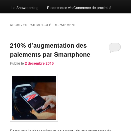
Le Showrooming
E-commerce v/s Commerce de proximité
ARCHIVES PAR MOT-CLÉ :
M-PAIEMENT
210% d’augmentation des
paiements par Smartphone
Publié le
2 décembre 2015
Parce que le phénomène m-paiement devrait augmenter de