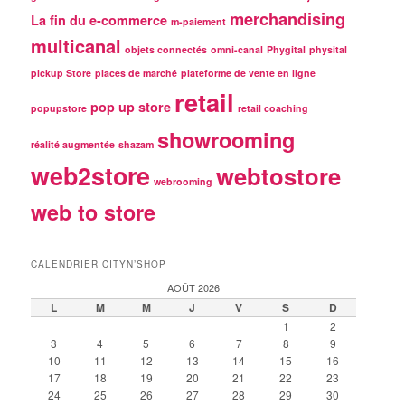
merchandising
La fin du e-commerce
m-paiement
multicanal
objets connectés
omni-canal
Phygital
physital
pickup Store
places de marché
plateforme de vente en ligne
retail
pop up store
popupstore
retail coaching
showrooming
réalité augmentée
shazam
web2store
webtostore
webrooming
web to store
CALENDRIER CITYN’SHOP
AOÛT 2026
L
M
M
J
V
S
D
1
2
3
4
5
6
7
8
9
10
11
12
13
14
15
16
17
18
19
20
21
22
23
24
25
26
27
28
29
30