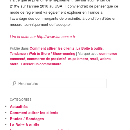
210% sur l’année 2016 au USA, il conviendrait de penser que ce
mode de règlement va également exploser en France à
l’avantage des commerçants de proximité, à condition d’être en
mesure techniquement de l’accepter.
Lire la suite sur http://www.lsa-conso.fr
Publié dans
Comment attirer les clients
,
La Boite à outils
,
Tendance : Web to Store / Showrooming
|
Marqué avec
commerce
connecté
,
commerce de proximité
,
m-paiement
,
retail
,
web to
store
|
Laisser un commentaire
R
e
c
h
CATÉGORIES
e
Actualités
r
Comment attirer les clients
c
Etudes / Sondages
h
La Boite à outils
e