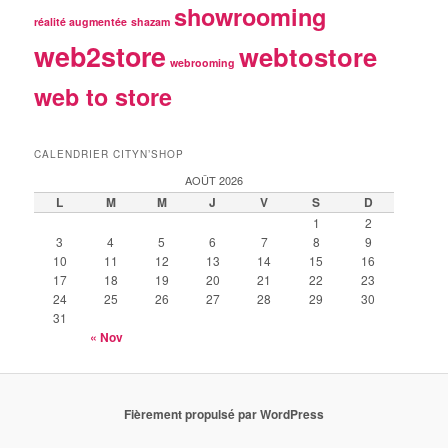
showrooming
réalité augmentée
shazam
web2store
webtostore
webrooming
web to store
CALENDRIER CITYN’SHOP
AOÛT 2026
L
M
M
J
V
S
D
1
2
3
4
5
6
7
8
9
10
11
12
13
14
15
16
17
18
19
20
21
22
23
24
25
26
27
28
29
30
31
« Nov
Fièrement propulsé par WordPress