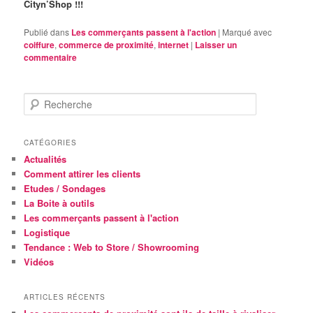
Cityn’Shop !!!
Publié dans
Les commerçants passent à l'action
|
Marqué avec
coiffure
,
commerce de proximité
,
internet
|
Laisser un
commentaire
R
e
c
h
CATÉGORIES
e
Actualités
r
Comment attirer les clients
c
Etudes / Sondages
h
La Boite à outils
e
Les commerçants passent à l'action
Logistique
Tendance : Web to Store / Showrooming
Vidéos
ARTICLES RÉCENTS