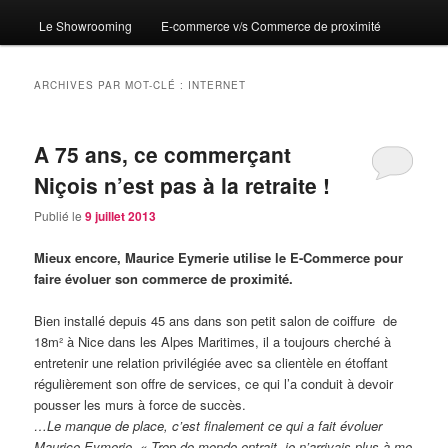
Le Showrooming
E-commerce v/s Commerce de proximité
ARCHIVES PAR MOT-CLÉ :
INTERNET
A 75 ans, ce commerçant
Niçois n’est pas à la retraite !
Publié le
9 juillet 2013
Mieux encore, Maurice Eymerie utilise le E-Commerce pour
faire évoluer son commerce de proximité.
Bien installé depuis 45 ans dans son petit salon de coiffure de
18m² à Nice dans les Alpes Maritimes, il a toujours cherché à
entretenir une relation privilégiée avec sa clientèle en étoffant
régulièrement son offre de services, ce qui l’a conduit à devoir
pousser les murs à force de succès.
…Le manque de place, c’est finalement ce qui a fait évoluer
Maurice Eymerie. « Trop de monde entrait, je n’arrivais plus à me