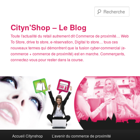
Aller
Aller
au
au
Rech
contenu
contenu
principal
secondaire
Cityn'Shop – Le Blog
Toute l'actualité du retail autrement dit Commerce de proximité… Web
To Store, drive to store, e-réservation, Digital to store… tous ces
nouveaux termes qui démontrent que la fusion cyber-commercial (e-
commerce + commerce de proximité) est en marche. Commerçants,
connectez-vous pour rester dans la course.
Menu
Accueil Citynshop
L’avenir du commerce de proximité
principal