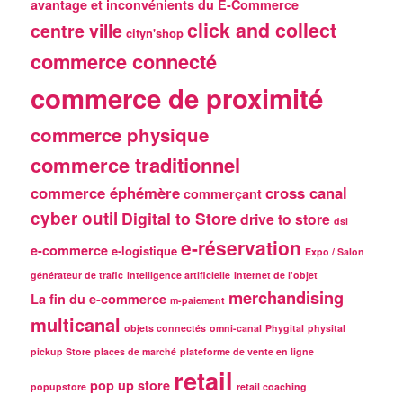
avantage et inconvénients du E-Commerce
click and collect
centre ville
cityn'shop
commerce connecté
commerce de proximité
commerce physique
commerce traditionnel
commerce éphémère
cross canal
commerçant
cyber outil
Digital to Store
drive to store
dsl
e-réservation
e-commerce
e-logistique
Expo / Salon
générateur de trafic
intelligence artificielle
Internet de l'objet
merchandising
La fin du e-commerce
m-paiement
multicanal
objets connectés
omni-canal
Phygital
physital
pickup Store
places de marché
plateforme de vente en ligne
retail
pop up store
popupstore
retail coaching