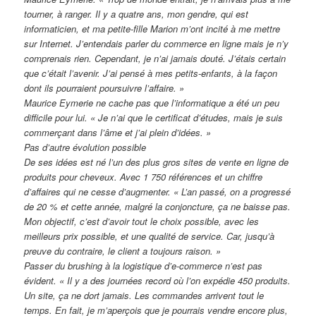
tourner, à ranger. Il y a quatre ans, mon gendre, qui est
informaticien, et ma petite-fille Marion m’ont incité à me mettre
sur Internet. J’entendais parler du commerce en ligne mais je n’y
comprenais rien. Cependant, je n’ai jamais douté. J’étais certain
que c’était l’avenir. J’ai pensé à mes petits-enfants, à la façon
dont ils pourraient poursuivre l’affaire. »
Maurice Eymerie ne cache pas que l’informatique a été un peu
difficile pour lui. « Je n’ai que le certificat d’études, mais je suis
commerçant dans l’âme et j’ai plein d’idées. »
Pas d’autre évolution possible
De ses idées est né l’un des plus gros sites de vente en ligne de
produits pour cheveux. Avec 1 750 références et un chiffre
d’affaires qui ne cesse d’augmenter. « L’an passé, on a progressé
de 20 % et cette année, malgré la conjoncture, ça ne baisse pas.
Mon objectif, c’est d’avoir tout le choix possible, avec les
meilleurs prix possible, et une qualité de service. Car, jusqu’à
preuve du contraire, le client a toujours raison. »
Passer du brushing à la logistique d’e-commerce n’est pas
évident. « Il y a des journées record où l’on expédie 450 produits.
Un site, ça ne dort jamais. Les commandes arrivent tout le
temps. En fait, je m’aperçois que je pourrais vendre encore plus,